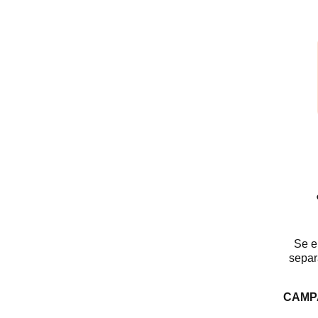
Se e
separ
CAMP