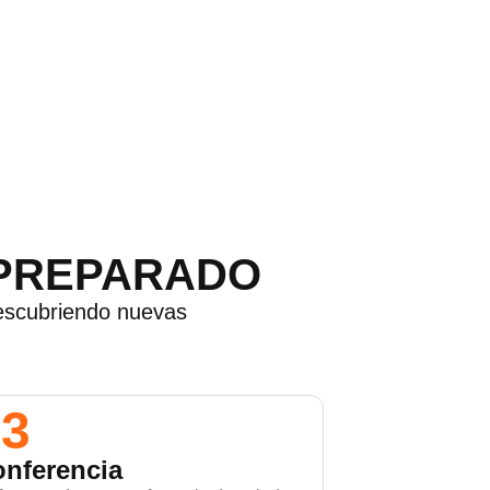
 PREPARADO
descubriendo nuevas
03
nferencia