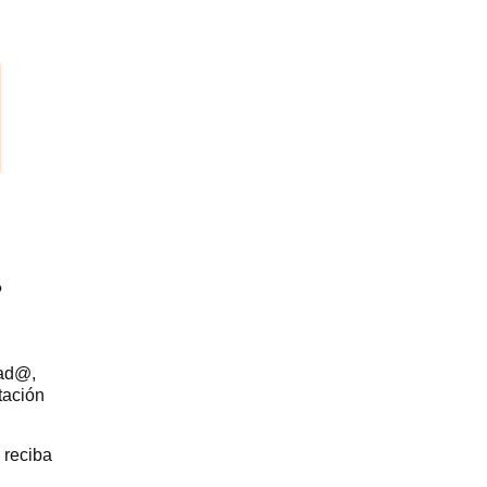
?
iad@,
tación
 reciba