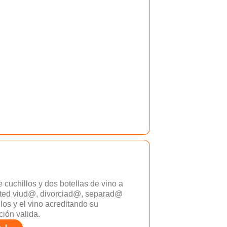
 cuchillos y dos botellas de vino a
sted viud@, divorciad@, separad@
llos y el vino acreditando su
ión valida.