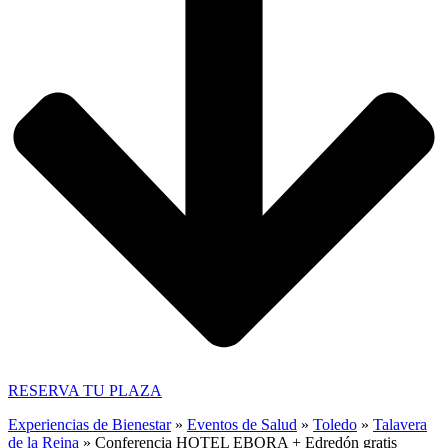
RESERVA TU PLAZA
Experiencias de Bienestar
»
Eventos de Salud
»
Toledo
»
Talavera
de la Reina
»
Conferencia HOTEL EBORA + Edredón gratis