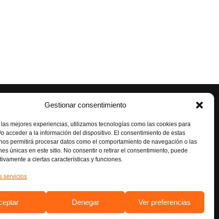
Gestionar consentimiento
NUESTRAS REDES
s,
Instagram
 las mejores experiencias, utilizamos tecnologías como las cookies para
Facebook
o acceder a la información del dispositivo. El consentimiento de estas
 nos permitirá procesar datos como el comportamiento de navegación o las
ones únicas en este sitio. No consentir o retirar el consentimiento, puede
tivamente a ciertas características y funciones.
s servicios
ceptar
Denegar
Ver preferencias