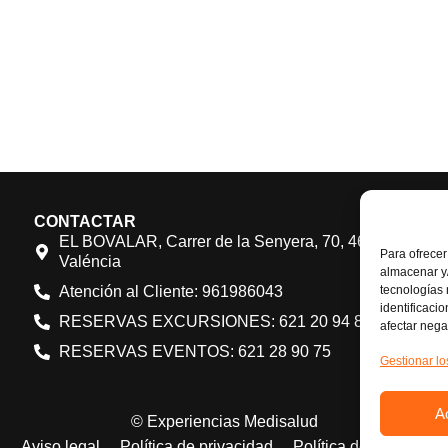
CONTACTAR
EL BOVALAR, Carrer de la Senyera, 70, 46970 Alaquà
Para ofrecer
Valéncia
almacenar y/
Atención al Cliente: 961986043
tecnologías
identificaci
RESERVAS EXCURSIONES: 621 20 94 84
afectar nega
RESERVAS EVENTOS: 621 28 90 75
Gestionar lo
A
© Experiencias Medisalud
Aviso legal
Política de privacidad
Política de cookies