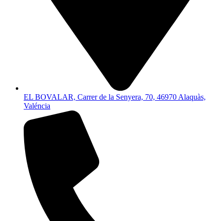
EL BOVALAR, Carrer de la Senyera, 70, 46970 Alaquàs,
Valéncia