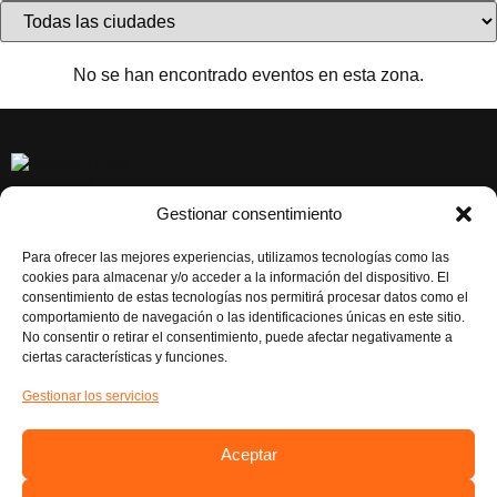
No se han encontrado eventos en esta zona.
Gestionar consentimiento
CONTACTAR
EL BOVALAR, Carrer de la Senyera, 70, 46970 Alaquàs,
Para ofrecer las mejores experiencias, utilizamos tecnologías como las
Valéncia
cookies para almacenar y/o acceder a la información del dispositivo. El
consentimiento de estas tecnologías nos permitirá procesar datos como el
Atención al Cliente: 961986043
comportamiento de navegación o las identificaciones únicas en este sitio.
No consentir o retirar el consentimiento, puede afectar negativamente a
RESERVAS EXCURSIONES: 621 20 94 84
ciertas características y funciones.
RESERVAS EVENTOS: 621 28 90 75
Gestionar los servicios
NUESTRAS REDES
Instagram
Aceptar
Facebook