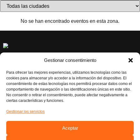
No se han encontrado eventos en esta zona.
Gestionar consentimiento
CONTACTAR
EL BOVALAR, Carrer de la Senyera, 70, 46970 Alaquàs,
Para ofrecer las mejores experiencias, utilizamos tecnologías como las
Valéncia
cookies para almacenar y/o acceder a la información del dispositivo. El
consentimiento de estas tecnologías nos permitirá procesar datos como el
Atención al Cliente: 961986043
comportamiento de navegación o las identificaciones únicas en este sitio.
No consentir o retirar el consentimiento, puede afectar negativamente a
RESERVAS EXCURSIONES: 621 20 94 84
ciertas características y funciones.
RESERVAS EVENTOS: 621 28 90 75
Gestionar los servicios
NUESTRAS REDES
Instagram
Aceptar
Facebook