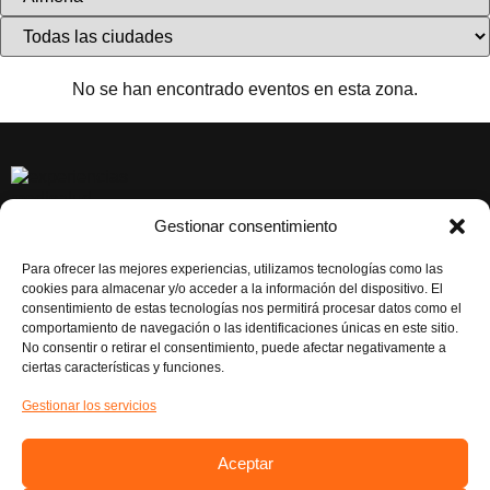
No se han encontrado eventos en esta zona.
Gestionar consentimiento
CONTACTAR
EL BOVALAR, Carrer de la Senyera, 70, 46970 Alaquàs,
Para ofrecer las mejores experiencias, utilizamos tecnologías como las
Valéncia
cookies para almacenar y/o acceder a la información del dispositivo. El
consentimiento de estas tecnologías nos permitirá procesar datos como el
Atención al Cliente: 961986043
comportamiento de navegación o las identificaciones únicas en este sitio.
No consentir o retirar el consentimiento, puede afectar negativamente a
RESERVAS EXCURSIONES: 621 20 94 84
ciertas características y funciones.
RESERVAS EVENTOS: 621 28 90 75
Gestionar los servicios
NUESTRAS REDES
Instagram
Aceptar
Facebook