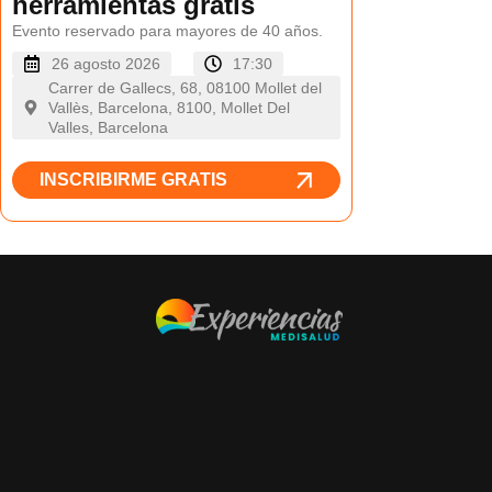
herramientas gratis
Evento reservado para mayores de 40 años.
26 agosto 2026
17:30
Carrer de Gallecs, 68, 08100 Mollet del
Vallès, Barcelona, 8100, Mollet Del
Valles, Barcelona
INSCRIBIRME GRATIS