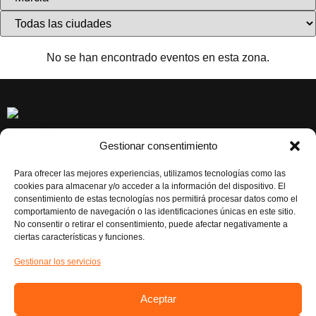
No se han encontrado eventos en esta zona.
Gestionar consentimiento
CONTACTAR
EL BOVALAR, Carrer de la Senyera, 70, 46970 Alaquàs,
Para ofrecer las mejores experiencias, utilizamos tecnologías como las
Valéncia
cookies para almacenar y/o acceder a la información del dispositivo. El
consentimiento de estas tecnologías nos permitirá procesar datos como el
Atención al Cliente: 961986043
comportamiento de navegación o las identificaciones únicas en este sitio.
No consentir o retirar el consentimiento, puede afectar negativamente a
RESERVAS EXCURSIONES: 621 20 94 84
ciertas características y funciones.
RESERVAS EVENTOS: 621 28 90 75
Gestionar los servicios
NUESTRAS REDES
Instagram
Aceptar
Facebook