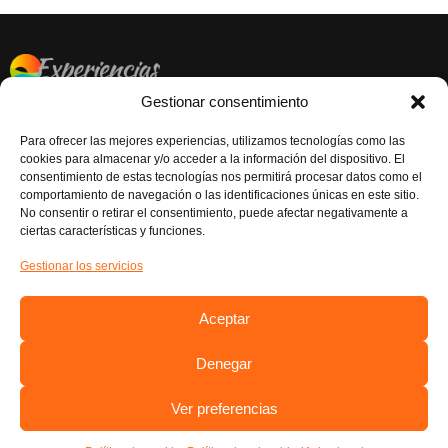
Gestionar consentimiento
CONTACTAR
EL BOVALAR, Carrer de la Senyera, 70, 46970 Alaquàs,
Para ofrecer las mejores experiencias, utilizamos tecnologías como las
Valéncia
cookies para almacenar y/o acceder a la información del dispositivo. El
consentimiento de estas tecnologías nos permitirá procesar datos como el
Atención al Cliente: 961986043
comportamiento de navegación o las identificaciones únicas en este sitio.
No consentir o retirar el consentimiento, puede afectar negativamente a
RESERVAS EXCURSIONES: 621 20 94 84
ciertas características y funciones.
RESERVAS EVENTOS: 621 28 90 75
Gestionar los servicios
NUESTRAS REDES
Instagram
Aceptar
Facebook
Denegar
© Experiencias Medisalud
Ver preferencias
Aviso legal
Política de privacidad
Política de cookies