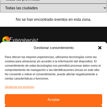
No se han encontrado eventos en esta zona.
Gestionar consentimiento
CONTACTAR
EL BOVALAR, Carrer de la Senyera, 70, 46970 Alaquàs,
Para ofrecer las mejores experiencias, utilizamos tecnologías como las
Valéncia
cookies para almacenar y/o acceder a la información del dispositivo. El
consentimiento de estas tecnologías nos permitirá procesar datos como el
Atención al Cliente: 961986043
comportamiento de navegación o las identificaciones únicas en este sitio.
No consentir o retirar el consentimiento, puede afectar negativamente a
RESERVAS EXCURSIONES: 621 20 94 84
ciertas características y funciones.
RESERVAS EVENTOS: 621 28 90 75
Gestionar los servicios
NUESTRAS REDES
Instagram
Aceptar
Facebook