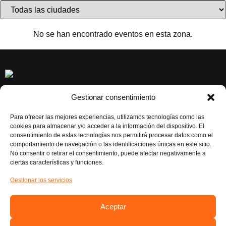
No se han encontrado eventos en esta zona.
Gestionar consentimiento
CONTACTAR
EL BOVALAR, Carrer de la Senyera, 70, 46970 Alaquàs,
Para ofrecer las mejores experiencias, utilizamos tecnologías como las
Valéncia
cookies para almacenar y/o acceder a la información del dispositivo. El
consentimiento de estas tecnologías nos permitirá procesar datos como el
Atención al Cliente: 961986043
comportamiento de navegación o las identificaciones únicas en este sitio.
No consentir o retirar el consentimiento, puede afectar negativamente a
RESERVAS EXCURSIONES: 621 20 94 84
ciertas características y funciones.
RESERVAS EVENTOS: 621 28 90 75
Gestionar los servicios
NUESTRAS REDES
Instagram
Aceptar
Facebook