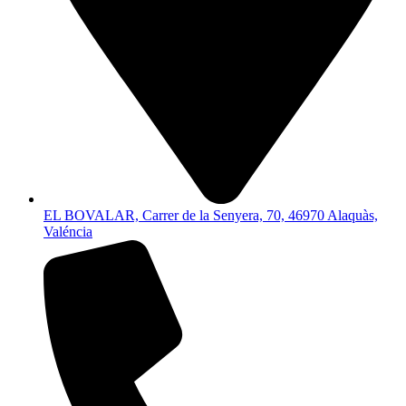
EL BOVALAR, Carrer de la Senyera, 70, 46970 Alaquàs,
Valéncia