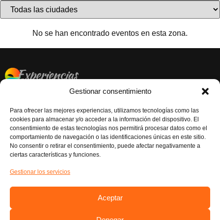
No se han encontrado eventos en esta zona.
Gestionar consentimiento
CONTACTAR
EL BOVALAR, Carrer de la Senyera, 70, 46970 Alaquàs,
Para ofrecer las mejores experiencias, utilizamos tecnologías como las
Valéncia
cookies para almacenar y/o acceder a la información del dispositivo. El
consentimiento de estas tecnologías nos permitirá procesar datos como el
Atención al Cliente: 961986043
comportamiento de navegación o las identificaciones únicas en este sitio.
No consentir o retirar el consentimiento, puede afectar negativamente a
RESERVAS EXCURSIONES: 621 20 94 84
ciertas características y funciones.
RESERVAS EVENTOS: 621 28 90 75
Gestionar los servicios
NUESTRAS REDES
Instagram
Aceptar
Facebook
Denegar