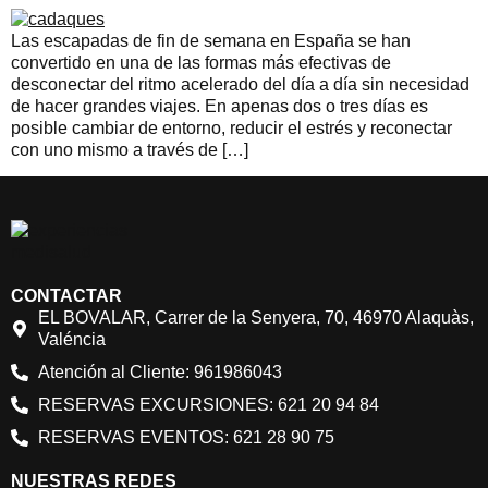
Las escapadas de fin de semana en España se han
convertido en una de las formas más efectivas de
desconectar del ritmo acelerado del día a día sin necesidad
de hacer grandes viajes. En apenas dos o tres días es
posible cambiar de entorno, reducir el estrés y reconectar
con uno mismo a través de […]
CONTACTAR
EL BOVALAR, Carrer de la Senyera, 70, 46970 Alaquàs,
Valéncia
Atención al Cliente: 961986043
RESERVAS EXCURSIONES: 621 20 94 84
RESERVAS EVENTOS: 621 28 90 75
NUESTRAS REDES